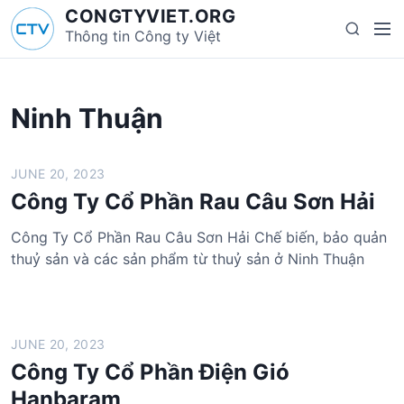
S
CONGTYVIET.ORG
M
S
k
Thông tin Công ty Việt
e
e
i
n
a
p
u
r
t
Ninh Thuận
c
o
h
c
o
JUNE 20, 2023
n
Công Ty Cổ Phần Rau Câu Sơn Hải
t
e
Công Ty Cổ Phần Rau Câu Sơn Hải Chế biến, bảo quản
n
thuỷ sản và các sản phẩm từ thuỷ sản ở Ninh Thuận
t
JUNE 20, 2023
Công Ty Cổ Phần Điện Gió
Hanbaram